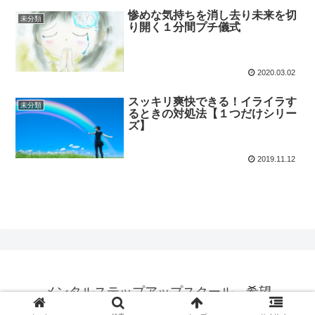
惨めな気持ちを消し去り未来を切
未分類
り開く１分間プチ儀式
2020.03.02
スッキリ爽快できる！イライラす
未分類
るときの対処法【１つだけシリー
ズ】
2019.11.12
メンタルステップアップスクール 希望
© 2019 メンタルステップアップスクール 希望.